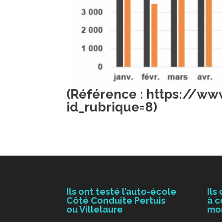
(Référence :
https://www
id_rubrique=8
)
Ils ont testé l’auto-école
Ils
Côté Conduite Pertuis
à c
ou Villelaure
mo