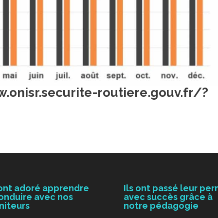
.onisr.securite-routiere.gouv.fr/?
 ont adoré apprendre
Ils ont passé leur per
onduire avec nos
avec succès grâce à
niteurs
notre pédagogie