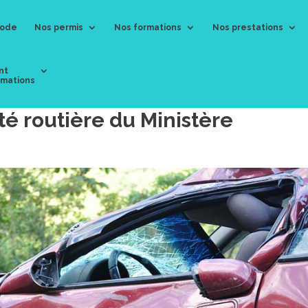
ode
Nos permis
Nos formations
Nos prestations
nt
amations
té routière du Ministère