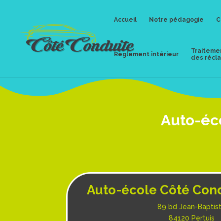
Accueil
Notre pédagogie
C
Traiteme
Règlement intérieur
des récl
Auto-éco
Auto-école Côté Cond
89 bd Jean-Baptis
84120 Pertuis