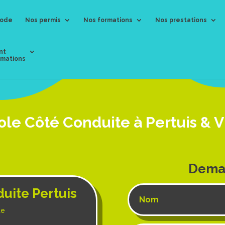
ode
Nos permis
Nos formations
Nos prestations
nt
amations
le Côté Conduite à Pertuis & V
Dema
uite Pertuis
te