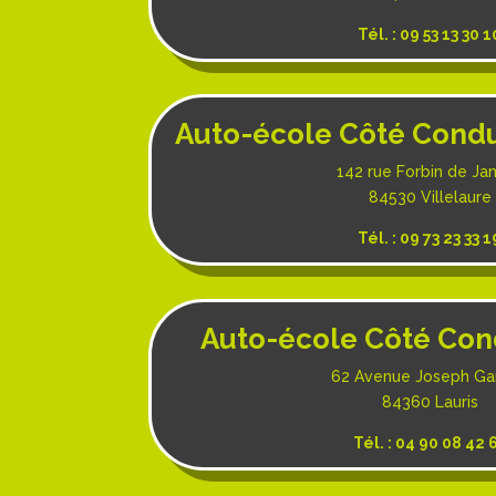
Tél. : 09 53 13 30 1
Auto-école Côté Condui
142
rue Forbin de Ja
84530 Villelaure
Tél. : 09 73 23 33 1
Auto-école Côté Con
62 Avenue Joseph Gar
84360 Lauris
Tél. : 04 90 08 42 