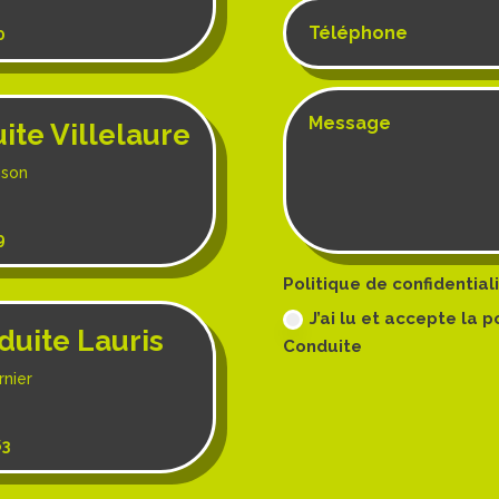
0
te Villelaure
nson
9
Politique de confidential
J’ai lu et accepte la 
duite Lauris
Conduite
nier
63